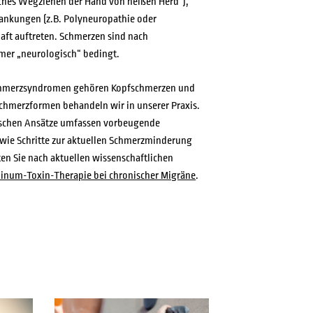
ches Wegziehen der Hand von heißen Herd“),
NFORDERUNG
ankungen (z.B. Polyneuropathie oder
aft auftreten. Schmerzen sind nach
mer „neurologisch“ bedingt.
Schmerzsyndromen gehören Kopfschmerzen und
chmerzformen behandeln wir in unserer Praxis.
ischen Ansätze umfassen vorbeugende
ie Schritte zur aktuellen Schmerzminderung
en Sie nach aktuellen wissenschaftlichen
linum-Toxin-Therapie bei chronischer Migräne
.