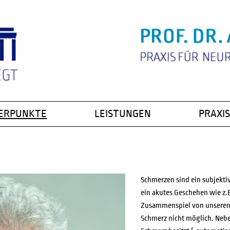
ERPUNKTE
LEISTUNGEN
PRAXIS
NGSSTÖRUNG
LEISTUNGEN
PATIENTE
EXTRA-LEISTUNGEN (IGEL)
PRIVATKLI
PRAXIS-N
 SKLEROSE
PROF. DR.
Schmerzen sind ein subjekti
ein akutes Geschehen wie z.B
& NERV
STUDIEN
Zusammenspiel von unseren 
NFALL
RESEARCH
Schmerz nicht möglich. Nebe
VORTRÄG