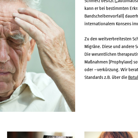
Schmerz besitzt („automatis
ERSCHAFT
REZEPTA
kann er bei bestimmten Erkr
Bandscheibenvorfall) dauerh
internationalem Konsens im
Zu den weitverbreitesten 
Migräne. Diese und andere S
Die wesentlichen therapeut
Maßnahmen (Prophylaxe) sow
oder –verkürzung. Wir berat
Standards z.B. über die
Botu