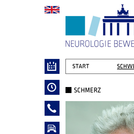
Navigation
START
SCHW
überspringen
BEWEGU
DEMENZ
SCHMERZ
EPILEPSIE
MULTIPLE
MUSKEL 
SCHLAGA