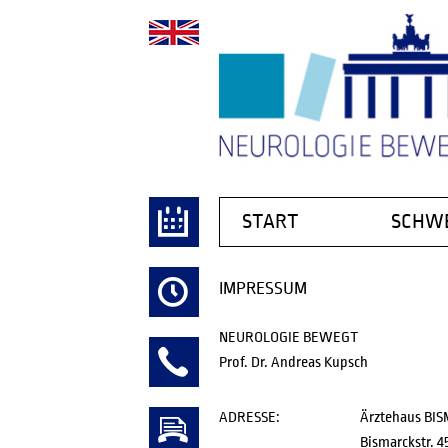
Navigation
START
SCHW
überspringen
BEWEGU
IMPRESSUM
DEMENZ
EPILEPSIE
NEUROLOGIE BEWEGT
MULTIPLE
Prof. Dr. Andreas Kupsch
MUSKEL 
SCHLAGA
ADRESSE:
Ärztehaus BI
SCHMERZ
Bismarckstr. 45