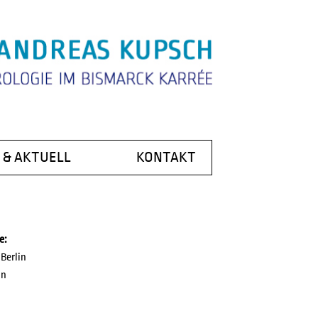
 & AKTUELL
KONTAKT
NINFORMATION
NIK
EWS
e:
 KUPSCH
Berlin
in
GATE
E