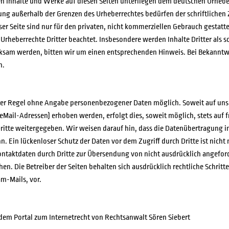
ten Inhalte und Werke auf diesen Seiten unterliegen dem deutschen Urheber
ung außerhalb der Grenzen des Urheberrechtes bedürfen der schriftliche
er Seite sind nur für den privaten, nicht kommerziellen Gebrauch gestattet
 Urheberrechte Dritter beachtet. Insbesondere werden Inhalte Dritter als s
ksam werden, bitten wir um einen entsprechenden Hinweis. Bei Bekannt
n.
 der Regel ohne Angabe personenbezogener Daten möglich. Soweit auf un
eMail-Adressen) erhoben werden, erfolgt dies, soweit möglich, stets auf f
itte weitergegeben. Wir weisen darauf hin, dass die Datenübertragung im
n. Ein lückenloser Schutz der Daten vor dem Zugriff durch Dritte ist nic
Kontaktdaten durch Dritte zur Übersendung von nicht ausdrücklich angefo
en. Die Betreiber der Seiten behalten sich ausdrücklich rechtliche Schrit
m-Mails, vor.
dem Portal zum Internetrecht von Rechtsanwalt Sören Siebert