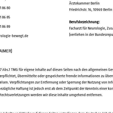
Ärztekammer Berlin
ERSCHAFT
REZEPTA
1 86 80
Friedrichstr. 16, 10969 Berlin
1 86 85
Berufsbezeichnung:
1 86 89
Facharzt für Neurologie, Zu
(verliehen in der Bundesrep
ologie-bewegt.de
AIMER)
7 Abs.1 TMG für eigene Inhalte auf diesen Seiten nach den allgemeinen Ge
 verpflichtet, übermittelte oder gespeicherte fremde Informationen zu üb
weisen. Verpflichtungen zur Entfernung oder Sperrung der Nutzung von I
bezügliche Haftung ist jedoch erst ab dem Zeitpunkt der Kenntnis einer k
echtsverletzungen werden wir diese Inhalte umgehend entfernen.