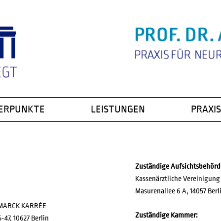
ERPUNKTE
LEISTUNGEN
PRAXIS
NGSSTÖRUNG
LEISTUNGEN
PATIENTE
EXTRA-LEISTUNGEN (IGEL)
PRIVATKLI
PRAXIS-N
Zuständige Aufsichtsbehörd
 SKLEROSE
PROF. DR.
Kassenärztliche Vereinigung 
& NERV
STUDIEN
Masurenallee 6 A, 14057 Berl
NFALL
RESEARCH
SMARCK KARRÉE
VORTRÄG
Zuständige Kammer:
-47, 10627 Berlin